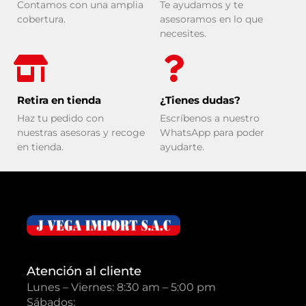
Contamos con una amplia
Te ayudamos y te
cobertura.
asesoramos en lo que
necesites.
Retira en tienda
¿Tienes dudas?
Haz tu pedido con
Escríbenos a nuestro
nuestras asesoras y recoge
WhatsApp para poder
en tienda.
ayudarte.
Atención al cliente
Lunes – Viernes: 8:30 am – 5:00 pm
Sábados: