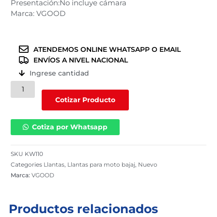
Presentación:No incluye cámara
Marca: VGOOD
ATENDEMOS ONLINE WHATSAPP O EMAIL
ENVÍOS A NIVEL NACIONAL
Ingrese cantidad
Llanta
VGOOD
Cotizar Producto
para
moto
Cotiza por Whatsapp
bajaj
400-
8
SKU
KW110
/
Categories
Llantas
,
Llantas para moto bajaj
,
Nuevo
8
Marca:
VGOOD
PR
/
KW110
Productos relacionados
cantidad