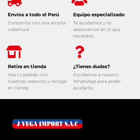
Envíos a todo el Perú
Equipo especializado
Contamos con una amplia
Te ayudamos y te
cobertura.
asesoramos en lo que
necesites.
Retira en tienda
¿Tienes dudas?
Haz tu pedido con
Escríbenos a nuestro
nuestras asesoras y recoge
WhatsApp para poder
en tienda.
ayudarte.