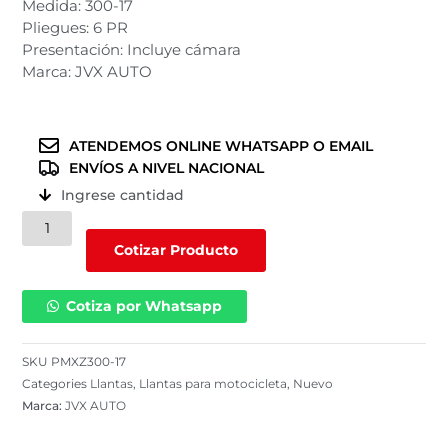
Medida: 300-17
Pliegues: 6 PR
Presentación: Incluye cámara
Marca: JVX AUTO
ATENDEMOS ONLINE WHATSAPP O EMAIL
ENVÍOS A NIVEL NACIONAL
Ingrese cantidad
Llanta
JVX
Cotizar Producto
AUTO
para
Cotiza por Whatsapp
motocicleta
300-
17
SKU
PMXZ300-17
/
Categories
Llantas
,
Llantas para motocicleta
,
Nuevo
6
Marca:
JVX AUTO
PR
/