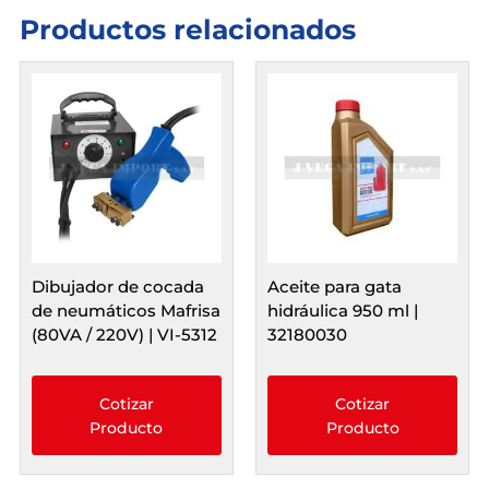
PMXZ300-
Productos relacionados
17
cantidad
Dibujador de cocada
Aceite para gata
de neumáticos Mafrisa
hidráulica 950 ml |
(80VA / 220V) | VI-5312
32180030
Cotizar
Cotizar
Producto
Producto