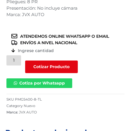
Pliegues: 8 PR
Presentación: No incluye cámara
Marca: JVX AUTO
ATENDEMOS ONLINE WHATSAPP O EMAIL
ENVÍOS A NIVEL NACIONAL
Ingrese cantidad
Llanta
JVX
Cotizar Producto
AUTO
para
Cotiza por Whatsapp
bajaj
400-
8
SKU
PMGS400-8-TL
/
Category
Nuevo
8
Marca:
JVX AUTO
PR
/
PMGS400-