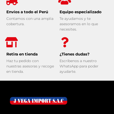
Envíos a todo el Perú
Equipo especializado
Contamos con una amplia
Te ayudamos y te
cobertura.
asesoramos en lo que
necesites.
Retira en tienda
¿Tienes dudas?
Haz tu pedido con
Escríbenos a nuestro
nuestras asesoras y recoge
WhatsApp para poder
en tienda.
ayudarte.