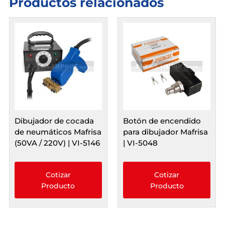
Productos relacionados
8-
TL
cantidad
Dibujador de cocada
Botón de encendido
de neumáticos Mafrisa
para dibujador Mafrisa
(50VA / 220V) | VI-5146
| VI-5048
Cotizar
Cotizar
Producto
Producto