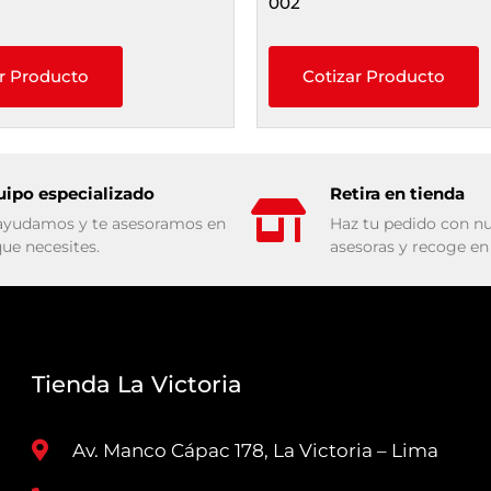
002
r Producto
Cotizar Producto
uipo especializado
Retira en tienda
ayudamos y te asesoramos en
Haz tu pedido con nu
que necesites.
asesoras y recoge en 
Tienda La Victoria
Av. Manco Cápac 178, La Victoria – Lima