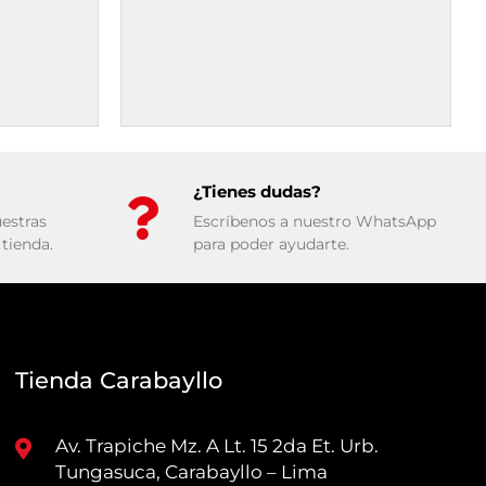
¿Tienes dudas?
estras
Escríbenos a nuestro WhatsApp
tienda.
para poder ayudarte.
Tienda Carabayllo
Av. Trapiche Mz. A Lt. 15 2da Et. Urb.
Tungasuca, Carabayllo – Lima