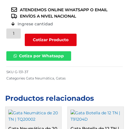
ATENDEMOS ONLINE WHATSAPP O EMAIL
ENVÍOS A NIVEL NACIONAL
Ingrese cantidad
Gata
neumática
Cotizar Producto
de
3
Cotiza por Whatsapp
ton
/
G-
SKU
G-131-3T
131-
Categories
Gata Neumática
,
Gatas
3T
cantidad
Productos relacionados
Gata Neumática de 20
Gata Botella de 12 TN |