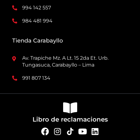
994 142 557
984 481 994
Tienda Carabayllo
Av. Trapiche Mz. A Lt. 15 2da Et. Urb.
Tungasuca, Carabayllo – Lima
991 807 134
Libro de reclamaciones
F
I
Y
L
a
n
o
i