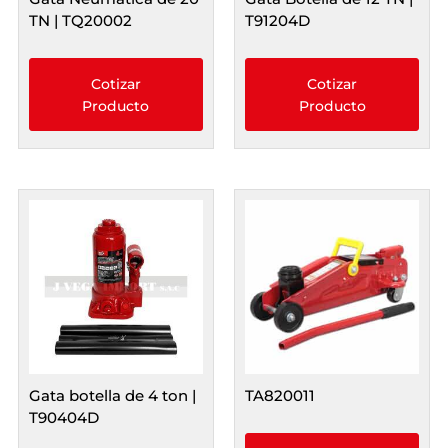
TN | TQ20002
T91204D
Cotizar
Cotizar
Producto
Producto
Gata botella de 4 ton |
TA820011
T90404D