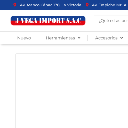
Ir
Av. Manco Cápac 178, La Victoria
Av. Trapiche Mz. A 
al
contenido
Search
...
Nuevo
Herramientas
Accesorios