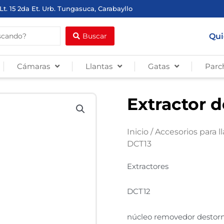
Lt. 15 2da Et. Urb. Tungasuca, Carabayllo
Qui
Buscar
Cámaras
Llantas
Gatas
Parc
Extractor 
Inicio
/
Accesorios para l
DCT13
Extractores
DCT12
núcleo removedor destorn