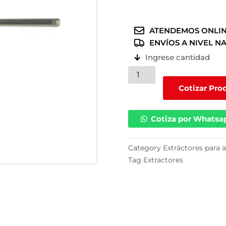
ATENDEMOS ONLIN
ENVÍOS A NIVEL N
Ingrese cantidad
Extractor
de
Cotizar Pro
aguja
DCT13
Cotiza por Whatsa
cantidad
Category
Extráctores para 
Tag
Extractores