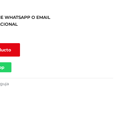
E WHATSAPP O EMAIL
ACIONAL
ducto
pp
aguja