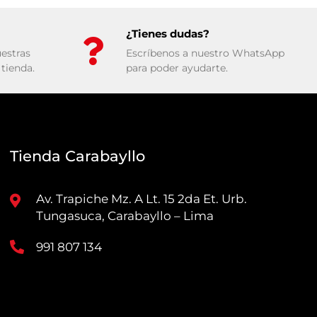
¿Tienes dudas?
estras
Escríbenos a nuestro WhatsApp
tienda.
para poder ayudarte.
Tienda Carabayllo
Av. Trapiche Mz. A Lt. 15 2da Et. Urb.
Tungasuca, Carabayllo – Lima
991 807 134