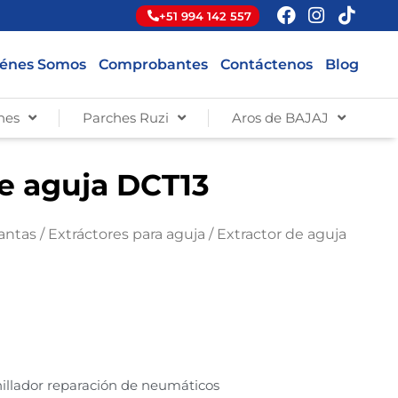
+51 994 142 557
énes Somos
Comprobantes
Contáctenos
Blog
hes
Parches Ruzi
Aros de BAJAJ
de aguja DCT13
lantas
/
Extráctores para aguja
/ Extractor de aguja
illador reparación de neumáticos