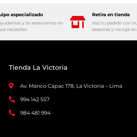
uipo especializado
Retira en tienda
ayudamos y te asesoramos en
Haz tu pedido con nu
que necesites.
asesoras y recoge en 
Tienda La Victoria
Av. Manco Cápac 178, La Victoria – Lima
994 142 557
984 481 994