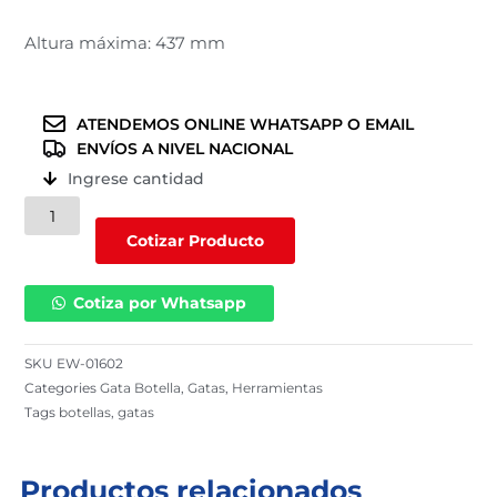
Altura máxima: 437 mm
ATENDEMOS ONLINE WHATSAPP O EMAIL
ENVÍOS A NIVEL NACIONAL
Ingrese cantidad
Gata
Botella
Cotizar Producto
de
16
Cotiza por Whatsapp
TN
|
EW-
SKU
EW-01602
01602
Categories
Gata Botella
,
Gatas
,
Herramientas
cantidad
Tags
botellas
,
gatas
Productos relacionados