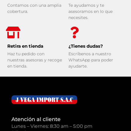
Contamos con una amplia
Te ayudamos y te
cobertura.
asesoramos en lo que
necesites.
Retira en tienda
¿Tienes dudas?
Haz tu pedido con
Escríbenos a nuestro
nuestras asesoras y recoge
WhatsApp para poder
en tienda.
ayudarte.
Atención al cliente
Lunes – Viernes: 8:30 am – 5:00 pm