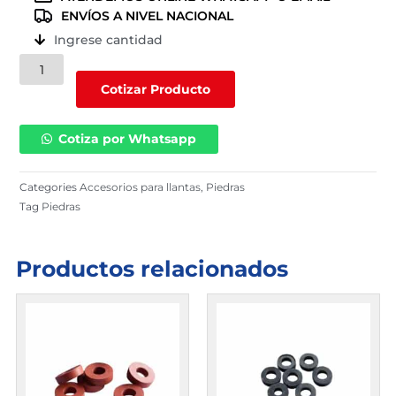
ENVÍOS A NIVEL NACIONAL
Ingrese cantidad
EB-
043-
Cotizar Producto
23
cantidad
Cotiza por Whatsapp
Categories
Accesorios para llantas
,
Piedras
Tag
Piedras
Productos relacionados