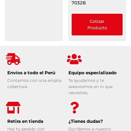
7032B
Cotizar
Producto
Envíos a todo el Perú
Equipo especializado
Contamos con una amplia
Te ayudamos y te
cobertura.
asesoramos en lo que
necesites.
Retira en tienda
¿Tienes dudas?
Haz tu pedido con
Escríbenos a nuestro