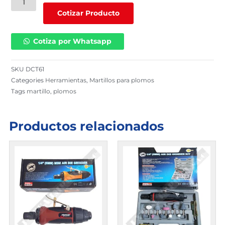
|
Cotizar Producto
DCT61
cantidad
Cotiza por Whatsapp
SKU
DCT61
Categories
Herramientas
,
Martillos para plomos
Tags
martillo
,
plomos
Productos relacionados