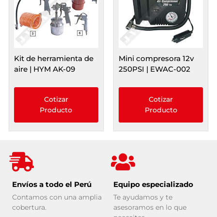
Kit de herramienta de
Mini compresora 12v
aire | HYM AK-09
250PSI | EWAC-002
Cotizar
Cotizar
Producto
Producto
Envíos a todo el Perú
Equipo especializado
Contamos con una amplia
Te ayudamos y te
cobertura.
asesoramos en lo que