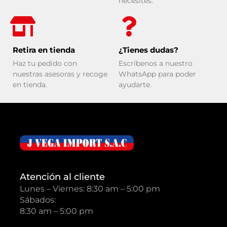
necesites.
Retira en tienda
¿Tienes dudas?
Haz tu pedido con
Escríbenos a nuestro
nuestras asesoras y recoge
WhatsApp para poder
en tienda.
ayudarte.
Atención al cliente
Lunes – Viernes: 8:30 am – 5:00 pm
Sábados:
8:30 am – 5:00 pm