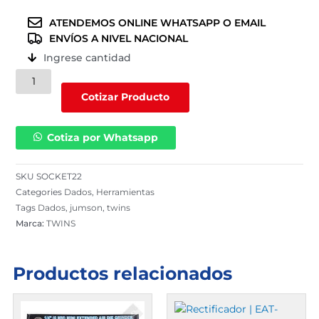
ATENDEMOS ONLINE WHATSAPP O EMAIL
ENVÍOS A NIVEL NACIONAL
Ingrese cantidad
Dado
de
Cotizar Producto
impacto
22mm
Cotiza por Whatsapp
de
1"
cromo
SKU
SOCKET22
Jumson
Categories
Dados
,
Herramientas
(SOCKET22)
Tags
Dados
,
jumson
,
twins
cantidad
Marca:
TWINS
Productos relacionados