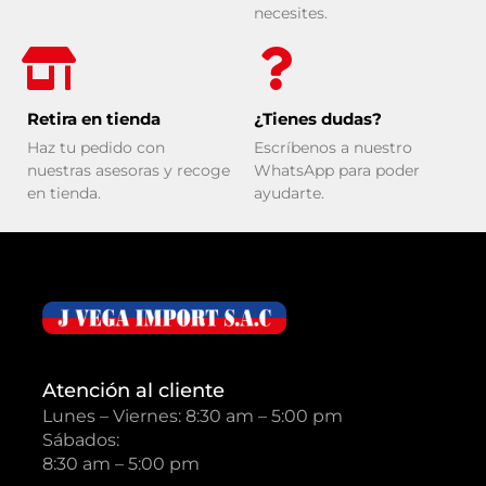
necesites.
Retira en tienda
¿Tienes dudas?
Haz tu pedido con
Escríbenos a nuestro
nuestras asesoras y recoge
WhatsApp para poder
en tienda.
ayudarte.
Atención al cliente
Lunes – Viernes: 8:30 am – 5:00 pm
Sábados:
8:30 am – 5:00 pm