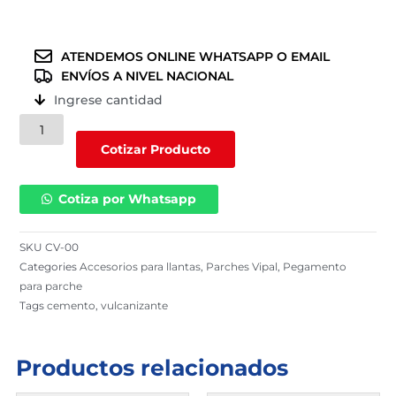
ATENDEMOS ONLINE WHATSAPP O EMAIL
ENVÍOS A NIVEL NACIONAL
Ingrese cantidad
Pegamento
Vipal
Cotizar Producto
de
163
Cotiza por Whatsapp
gr.
(CV-
00
SKU
CV-00
)
Categories
Accesorios para llantas
,
Parches Vipal
,
Pegamento
cantidad
para parche
Tags
cemento
,
vulcanizante
Productos relacionados