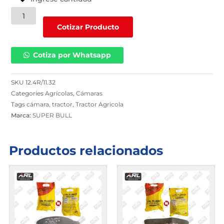
Cámara
Agrícola
Cotizar Producto
12.4R/11.32
para
Cotiza por Whatsapp
Tractor/Tractor
Agrícola
|
SKU
12.4R/11.32
12.4R/11.32
Categories
Agrícolas
,
Cámaras
cantidad
Tags
cámara
,
tractor
,
Tractor Agricola
Marca:
SUPER BULL
Productos relacionados