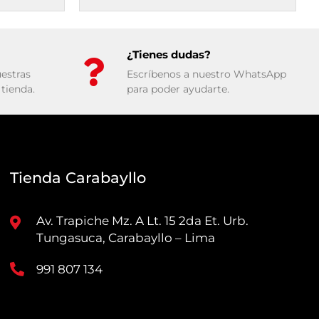
¿Tienes dudas?
estras
Escríbenos a nuestro WhatsApp
tienda.
para poder ayudarte.
Tienda Carabayllo
Av. Trapiche Mz. A Lt. 15 2da Et. Urb.
Tungasuca, Carabayllo – Lima
991 807 134