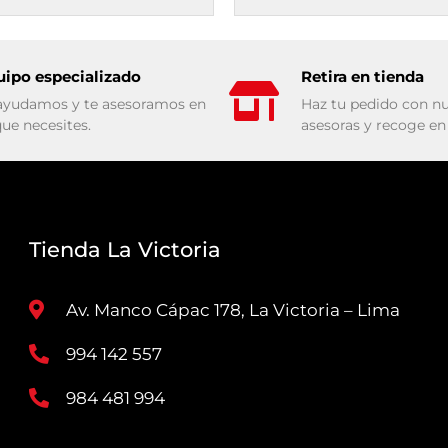
uipo especializado
Retira en tienda
ayudamos y te asesoramos en
Haz tu pedido con nu
que necesites.
asesoras y recoge en 
Tienda La Victoria
Av. Manco Cápac 178, La Victoria – Lima
994 142 557
984 481 994