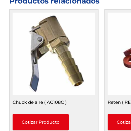
Productos relacionados
Chuck de aire ( AC108C )
Reten ( R
Cotizar Producto
Cotiza