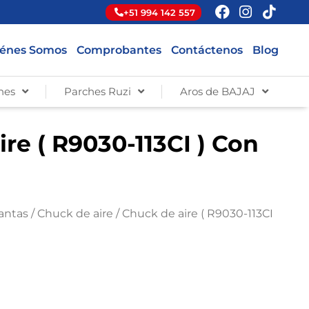
+51 994 142 557
énes Somos
Comprobantes
Contáctenos
Blog
hes
Parches Ruzi
Aros de BAJAJ
re ( R9030-113CI ) Con
lantas
/
Chuck de aire
/ Chuck de aire ( R9030-113CI