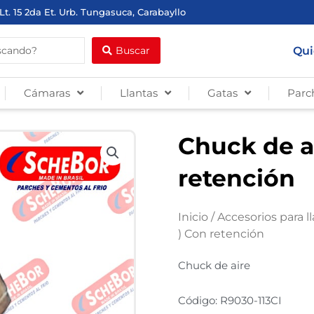
Lt. 15 2da Et. Urb. Tungasuca, Carabayllo
Qui
Buscar
Cámaras
Llantas
Gatas
Parc
Chuck de ai
retención
Inicio
/
Accesorios para l
) Con retención
Chuck de aire
Código: R9030-113CI