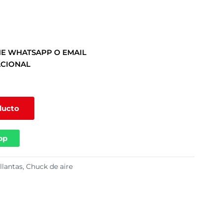
E WHATSAPP O EMAIL
ACIONAL
ducto
pp
llantas
,
Chuck de aire