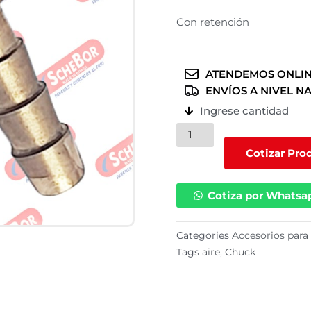
Con retención
ATENDEMOS ONLIN
ENVÍOS A NIVEL N
Ingrese cantidad
Chuck
de
Cotizar Pro
aire
(
Cotiza por Whatsa
R9030-
113CI
)
Categories
Accesorios para 
Con
Tags
aire
,
Chuck
retención
cantidad