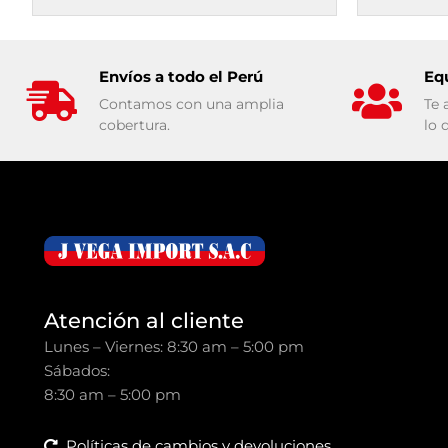
Envíos a todo el Perú
Eq
Contamos con una amplia
Te 
cobertura.
lo 
Atención al cliente
Lunes – Viernes: 8:30 am – 5:00 pm
Sábados:
8:30 am – 5:00 pm
Políticas de cambios y devoluciones