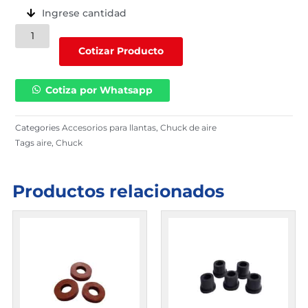
Ingrese cantidad
Chuck
de
Cotizar Producto
aire
(
Cotiza por Whatsapp
DC60
)
cantidad
Categories
Accesorios para llantas
,
Chuck de aire
Tags
aire
,
Chuck
Productos relacionados