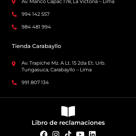
Av. Manco Cápac 178, La Victoria – Lima
994 142 557
984 481 994
Tienda Carabayllo
Av. Trapiche Mz. A Lt. 15 2da Et. Urb.
Tungasuca, Carabayllo – Lima
991 807 134
Libro de reclamaciones
F
I
Y
L