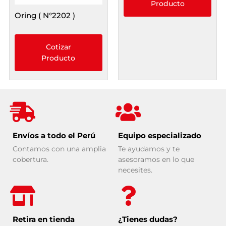
Producto
Oring ( N°2202 )
Cotizar
Producto
Envíos a todo el Perú
Equipo especializado
Contamos con una amplia
Te ayudamos y te
cobertura.
asesoramos en lo que
necesites.
Retira en tienda
¿Tienes dudas?