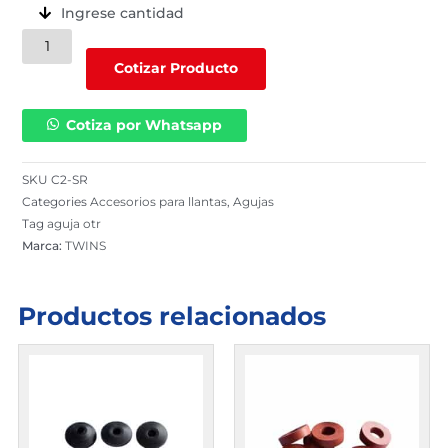
Ingrese cantidad
Aguja
OTR
Cotizar Producto
roja
JUMSON
Cotiza por Whatsapp
(C2-
SR)
cantidad
SKU
C2-SR
Categories
Accesorios para llantas
,
Agujas
Tag
aguja otr
Marca:
TWINS
Productos relacionados