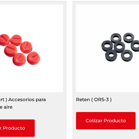
art ) Accesorios para
Reten ( ORS-3 )
 aire
Cotizar Producto
r Producto