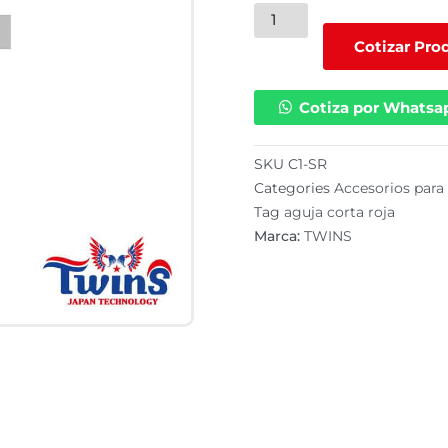
Aguja
corta
Cotizar Pro
roja
JUMSON
Cotiza por Whatsa
(C1-
SR)
cantidad
SKU
C1-SR
Categories
Accesorios para 
Tag
aguja corta roja
Marca:
TWINS