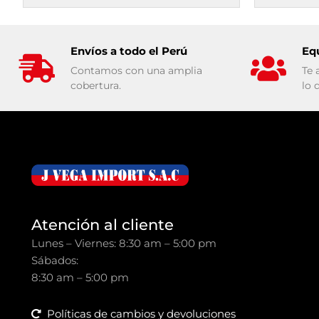
Envíos a todo el Perú
Eq
Contamos con una amplia
Te 
cobertura.
lo 
Atención al cliente
Lunes – Viernes: 8:30 am – 5:00 pm
Sábados:
8:30 am – 5:00 pm
Políticas de cambios y devoluciones