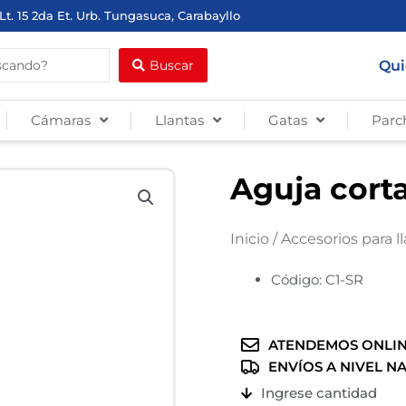
Lt. 15 2da Et. Urb. Tungasuca, Carabayllo
Qui
Buscar
Cámaras
Llantas
Gatas
Parc
Aguja cort
Inicio
/
Accesorios para l
Código: C1-SR
ATENDEMOS ONLIN
ENVÍOS A NIVEL N
Ingrese cantidad