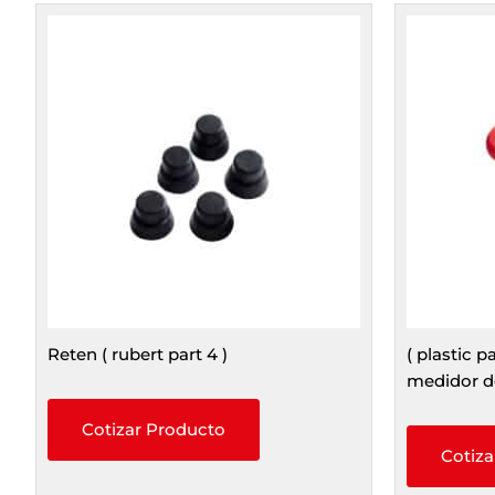
Reten ( rubert part 4 )
( plastic p
medidor de
Cotizar Producto
Cotiza