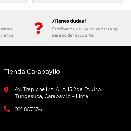
¿Tienes dudas?
estras
Escríbenos a nuestro WhatsApp
tienda.
para poder ayudarte.
Tienda Carabayllo
Av. Trapiche Mz. A Lt. 15 2da Et. Urb.
Tungasuca, Carabayllo – Lima
991 807 134