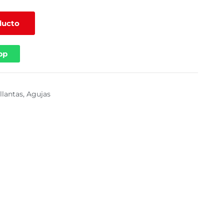
ducto
pp
llantas
,
Agujas