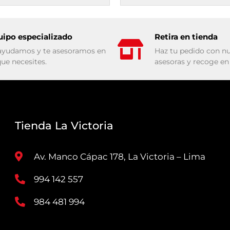
uipo especializado
Retira en tienda
ayudamos y te asesoramos en
Haz tu pedido con nu
que necesites.
asesoras y recoge en 
Tienda La Victoria
Av. Manco Cápac 178, La Victoria – Lima
994 142 557
984 481 994