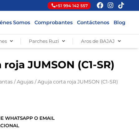
+51 994 142 557
énes Somos
Comprobantes
Contáctenos
Blog
hes
Parches Ruzi
Aros de BAJAJ
a roja JUMSON (C1-SR)
lantas
/
Agujas
/ Aguja corta roja JUMSON (C1-SR)
E WHATSAPP O EMAIL
ACIONAL