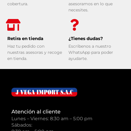
cobertura.
asesoramos en lo que
necesites.
Retira en tienda
¿Tienes dudas?
Haz tu pedido con
Escríbenos a nuestro
nuestras asesoras y recoge
WhatsApp para poder
en tienda.
ayudarte.
Atención al cliente
Lunes – Viernes: 8:30 am – 5:00 pm
Sábados: