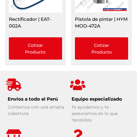
Rectificador | EAT-
Pistola de pintar | HYM
002A
MOD-472A
Cotizar
Cotizar
Producto
Producto
Envíos a todo el Perú
Equipo especializado
Contamos con una amplia
Te ayudamos y te
cobertura.
asesoramos en lo que
necesites.