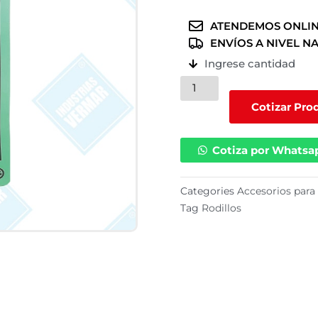
ATENDEMOS ONLIN
ENVÍOS A NIVEL N
Ingrese cantidad
21220110
(
Cotizar Pro
6
mm.
Cotiza por Whatsa
)
cantidad
Categories
Accesorios para 
Tag
Rodillos