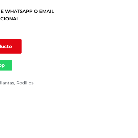
E WHATSAPP O EMAIL
ACIONAL
ducto
pp
llantas
,
Rodillos