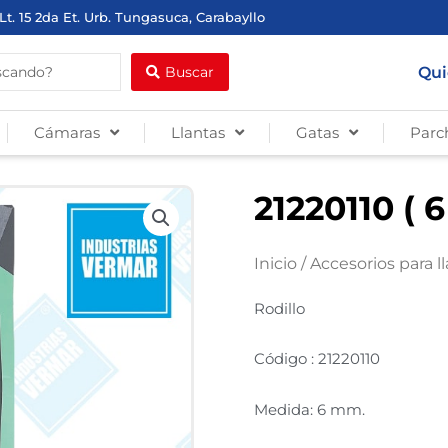
Lt. 15 2da Et. Urb. Tungasuca, Carabayllo
Qui
Buscar
Cámaras
Llantas
Gatas
Parc
21220110 ( 
Inicio
/
Accesorios para l
Rodillo
Código : 21220110
Medida: 6 mm.