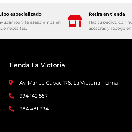
uipo especializado
Retira en tienda
ayudamos y te asesoramos en
Haz tu pedido con nu
que necesites.
asesoras y recoge en 
Tienda La Victoria
Av. Manco Cápac 178, La Victoria – Lima
994 142 557
984 481 994