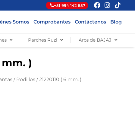
+51 994 142 557
énes Somos
Comprobantes
Contáctenos
Blog
hes
Parches Ruzi
Aros de BAJAJ
6 mm. )
lantas
/
Rodillos
/ 21220110 ( 6 mm. )