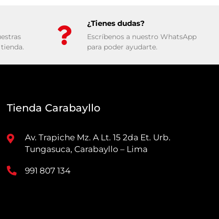
¿Tienes dudas?
estras
Escríbenos a nuestro WhatsApp
tienda.
para poder ayudarte.
Tienda Carabayllo
Av. Trapiche Mz. A Lt. 15 2da Et. Urb.
Tungasuca, Carabayllo – Lima
991 807 134