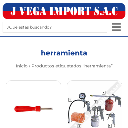
Ir
al
contenido
Search
...
herramienta
Inicio
/ Productos etiquetados “herramienta”