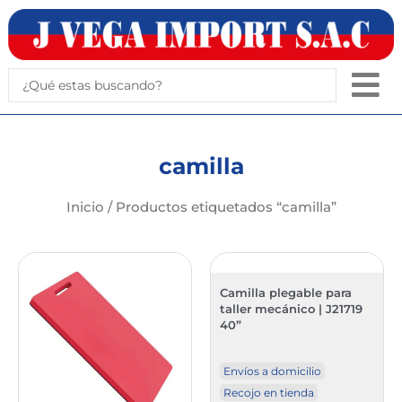
Ir
al
contenido
Search
...
camilla
Inicio
/ Productos etiquetados “camilla”
Camilla plegable para
taller mecánico | J21719
40”
Envíos a domicilio
Recojo en tienda