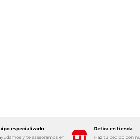
uipo especializado
Retira en tienda
ayudamos y te asesoramos en
Haz tu pedido con nu