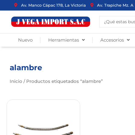
Ir
Av. Manco Cápac 178, La Victoria
Av. Trapiche Mz. A 
al
contenido
Search
...
Nuevo
Herramientas
Accesorios
alambre
Inicio
/ Productos etiquetados “alambre”