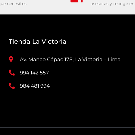
que necesites.
asesoras y recoge en 
Tienda La Victoria
Av. Manco Cápac 178, La Victoria – Lima
994 142 557
984 481 994