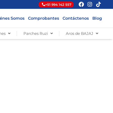
+51 994 142 557
énes Somos
Comprobantes
Contáctenos
Blog
hes
Parches Ruzi
Aros de BAJAJ