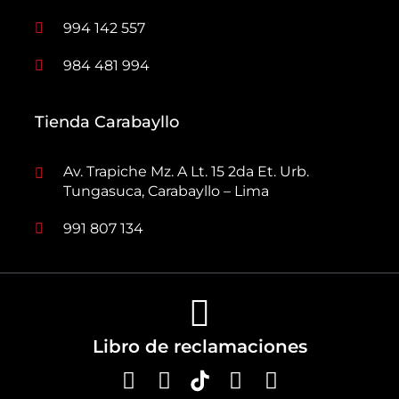
994 142 557
984 481 994
Tienda Carabayllo
Av. Trapiche Mz. A Lt. 15 2da Et. Urb.
Tungasuca, Carabayllo – Lima
991 807 134
Libro de reclamaciones
F
I
Y
L