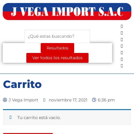
Ir
al
contenido
Search
...
Resultados
Ver todos los resultados
Carrito
J Vega Import
noviembre 17, 2021
6:36 pm
Tu carrito está vacío.